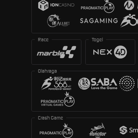
Race
Togel
Olahraga
Crash Game