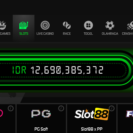
 GAMES
SLOTS
LIVE CASINO
RACE
TOGEL
OLAHRAGA
CRASH
IDR
12,690,385,372
i
i
i
a
PG Soft
Slot88 x PP