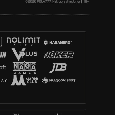
©2026 POLA777. Hak cipta dilindungi | 18+