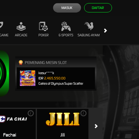
MASUK
DAFTAR
 GAME
ARCADE
POKER
E-SPORTS
SABUNG AYAM
PROMOSI
PEMENANG MESIN SLOT
kasur****k
IDR
2,465,550.00
Gates of Olympus Super Scatter
kasur****k
IDR
1,567,600.00
Gates of Olympus Super Scatter
i
i
i
kasur****k
IDR
810,400.00
No Limit City
Gates of Olympus Super Scatter
Fachai
Jili
kasur****k