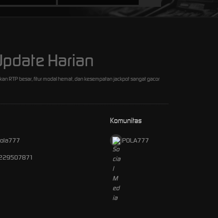
IDR
719,880.00
Gates of Olympus Super Scatter
axse****u
IDR
691,400.00
Gates of Olympus 1000
Update Harian
kasur****k
IDR
588,640.00
kan RTP besar, fitur modal hemat, dan kesempatan jackpot sangat gacor
Gates of Olympus Super Scatter
kasur****k
IDR
585,880.00
Komunitas
Gates of Olympus Super Scatter
dwgn****1
lpola777
POLA777
IDR
576,000.00
Mahjong Wins 2
229507871
jogjajo****3
IDR
568,250.00
Fruit Party
kasur****k
IDR
555,990.00