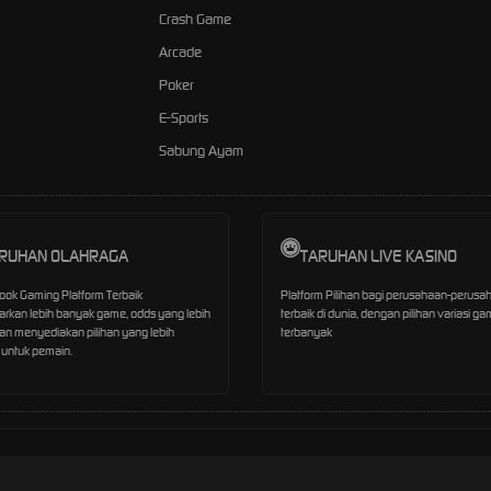
Crash Game
Arcade
Poker
E-Sports
Sabung Ayam
RUHAN OLAHRAGA
TARUHAN LIVE KASINO
ook Gaming Platform Terbaik
Platform Pilihan bagi perusahaan-perusa
kan lebih banyak game, odds yang lebih
terbaik di dunia, dengan pilihan variasi g
 dan menyediakan pilihan yang lebih
terbanyak
untuk pemain.