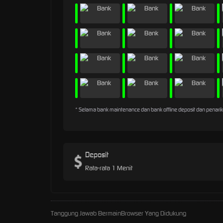
* Selama bank maintenance dan bank offline deposit dan penarik
Deposit
Rata-rata 1 Menit
Tanggung Jawab Bermain
Browser Yang Didukung