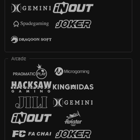
Arcade