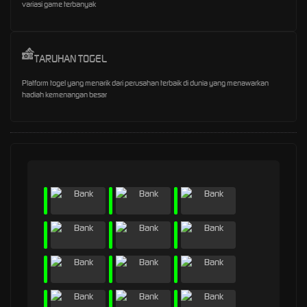
variasi game terbanyak
TARUHAN TOGEL
Platform togel yang menarik dari perusahan terbaik di dunia yang menawarkan
hadiah kemenangan besar