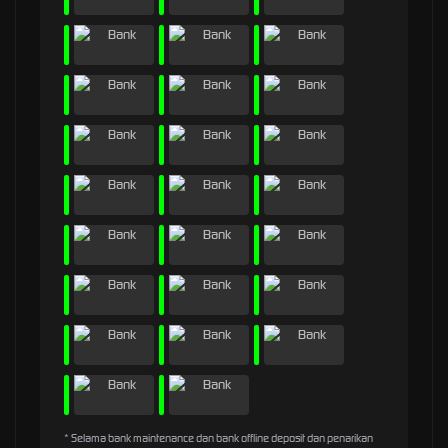
* Selama bank maintenance dan bank offline deposit dan penarikan