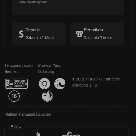
tidak dapat diproses
Deposit
Penarikan
Rata-rata 1 Menit
Rata-rata 3 Menit
Tanggung Jawab
Browser Yang
Bermain
Didukung
©2026 POLA777. Hak cipta
dilindungi | 18+
Platform Penyedia Layanan
Slots