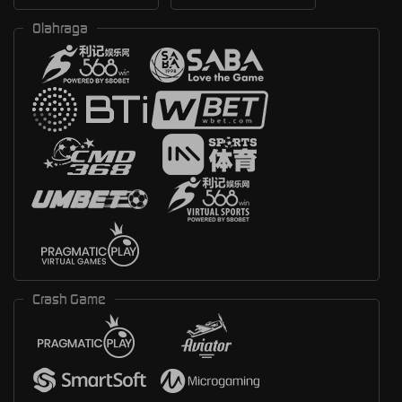
Olahraga
Crash Game