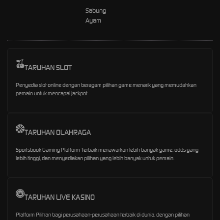
Sabung
Ayam
TARUHAN SLOT
Penyedia slot online dengan beragam pilihan game menarik yang memudahkan
pemain untuk mencapai jackpot
TARUHAN OLAHRAGA
Sportsbook Gaming Platform Terbaik menawarkan lebih banyak game, odds yang
lebih tinggi, dan menyediakan pilihan yang lebih banyak untuk pemain.
TARUHAN LIVE KASINO
Platform Pilihan bagi perusahaan-perusahaan terbaik di dunia, dengan pilihan